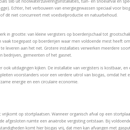
slib uit rioolwaterzuiveringsinstallaties, tuin- en snoeiafval en spe
ogge). Echter, het verbouwen van energiegewassen speciaal voor bio
 of dit niet concurreert met voedselproductie en natuurbehoud.
erk in grootte: van kleine vergisters op boerderijschaal tot grootschal
orden vaak toegepast op boerderijen waar men voldoende mest heeft o
 te leveren aan het net. Grotere installaties verwerken meerdere soor
n bedrijven, gemeenten of het gasnet.
ook uitdagingen kijken. De installatie van vergisters is kostbaar, en e
h pleiten voorstanders voor een verdere uitrol van biogas, omdat het 
uurzame energie en een circulaire economie.
at vrijkomt op stortplaatsen. Wanneer organisch afval op een stortpla
n de afgesloten ruimte een anaërobe vergisting ontstaan. Bij voldoend
standigheden komt hier biogas vrij, dat men kan afvangen met gaspu