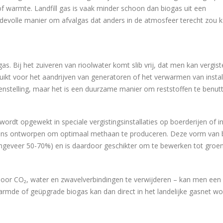
of warmte. Landfill gas is vaak minder schoon dan biogas uit een
rdevolle manier om afvalgas dat anders in de atmosfeer terecht zou
gas. Bij het zuiveren van rioolwater komt slib vrij, dat men kan vergist
uikt voor het aandrijven van generatoren of het verwarmen van install
amenstelling, maar het is een duurzame manier om reststoffen te benut
rdt opgewekt in speciale vergistingsinstallaties op boerderijen of i
rgaans ontworpen om optimaal methaan te produceren. Deze vorm van 
ngeveer 50-70%) en is daardoor geschikter om te bewerken tot groe
oor CO₂, water en zwavelverbindingen te verwijderen – kan men een
warmde of geüpgrade biogas kan dan direct in het landelijke gasnet w