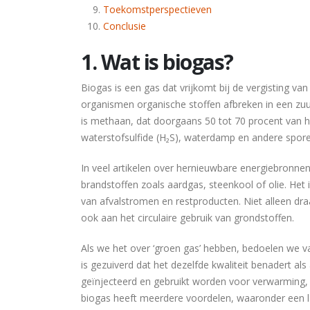
Toekomstperspectieven
Conclusie
1. Wat is biogas?
Biogas is een gas dat vrijkomt bij de vergisting van
organismen organische stoffen afbreken in een zu
is methaan, dat doorgaans 50 tot 70 procent van he
waterstofsulfide (H₂S), waterdamp en andere spor
In veel artikelen over hernieuwbare energiebronnen
brandstoffen zoals aardgas, steenkool of olie. He
van afvalstromen en restproducten. Niet alleen dr
ook aan het circulaire gebruik van grondstoffen.
Als we het over ‘groen gas’ hebben, bedoelen we v
is gezuiverd dat het dezelfde kwaliteit benadert a
geïnjecteerd en gebruikt worden voor verwarming, 
biogas heeft meerdere voordelen, waaronder een la