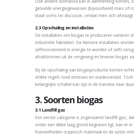
Ook andere biomassa kan in aanmerking komen, zoals 
geteelde energiegewassen (bijvoorbeeld maïs of r
staat soms ter discussie, omdat men zich afvraagt
2.3 Opschaling en installaties
De installaties om biogas te produceren variëren st
industriële fabrieken. De kleinere installaties w
zelfvoorzienend in energie te worden of zelfs terug
afvalstromen uit de omgeving en leveren biogas aa
Bij de opschaling van biogasproductie komen echter 
strikte regels rond emissies en stankoverlast. Toc
belangrijke schakel kan zijn in de transitie naar d
3. Soorten biogas
3.1 Landfill gas
Een eerste categorie is zogenaamd ‘landfill gas’, d
onder een dikke laag grond begraven ligt, kan er i
hoeveelheden organisch materiaal en de juiste om