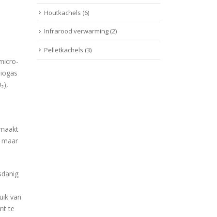
Houtkachels
(6)
Infrarood verwarming
(2)
Pelletkachels
(3)
micro-
biogas
₂),
kmaakt
, maar
sdanig
uik van
nt te