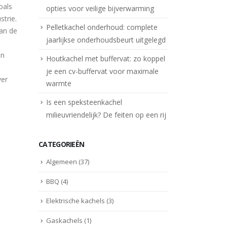
oals
opties voor veilige bijverwarming
strie.
Pelletkachel onderhoud: complete
van de
jaarlijkse onderhoudsbeurt uitgelegd
en
Houtkachel met buffervat: zo koppel
je een cv-buffervat voor maximale
ver
warmte
Is een speksteenkachel
milieuvriendelijk? De feiten op een rij
CATEGORIEËN
Algemeen
(37)
BBQ
(4)
Elektrische kachels
(3)
Gaskachels
(1)