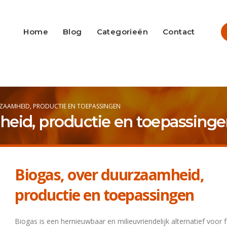
info@heatmedia.nl
Advertere
Home
Blog
Categorieën
Contact
ZAAMHEID, PRODUCTIE EN TOEPASSINGEN
heid, productie en toepassing
Biogas, over duurzaamheid,
productie en toepassingen
Biogas is een hernieuwbaar en milieuvriendelijk alternatief voor f