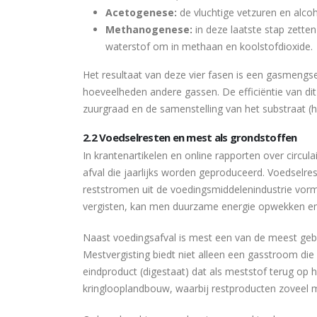
Acetogenese:
de vluchtige vetzuren en alco
Methanogenese:
in deze laatste stap zett
waterstof om in methaan en koolstofdioxide.
Het resultaat van deze vier fasen is een gasmengse
hoeveelheden andere gassen. De efficiëntie van dit 
zuurgraad en de samenstelling van het substraat (h
2.2 Voedselresten en mest als grondstoffen
In krantenartikelen en online rapporten over circ
afval die jaarlijks worden geproduceerd. Voedselre
reststromen uit de voedingsmiddelenindustrie vor
vergisten, kan men duurzame energie opwekken en t
Naast voedingsafval is mest een van de meest gebru
Mestvergisting biedt niet alleen een gasstroom d
eindproduct (digestaat) dat als meststof terug op h
kringlooplandbouw, waarbij restproducten zoveel 