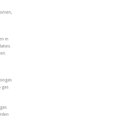
 komen,
en in
aties.
ten.
n
biogas
n gas
 gas
orden