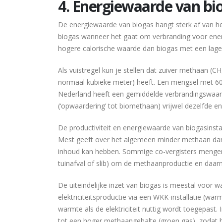
4. Energiewaarde van bi
De energiewaarde van biogas hangt sterk af van h
biogas wanneer het gaat om verbranding voor ene
hogere calorische waarde dan biogas met een lage
Als vuistregel kun je stellen dat zuiver methaan 
normaal kubieke meter) heeft. Een mengsel met 60%
Nederland heeft een gemiddelde verbrandingswaar
(‘opwaardering’ tot biomethaan) vrijwel dezelfde en
De productiviteit en energiewaarde van biogasinsta
Mest geeft over het algemeen minder methaan dan
inhoud kan hebben. Sommige co-vergisters mengen
tuinafval of slib) om de methaanproductie en daa
De uiteindelijke inzet van biogas is meestal voor w
elektriciteitsproductie via een WKK-installatie (wa
warmte als de elektriciteit nuttig wordt toegepast
tot een hoger methaangehalte (groen gas), zodat 