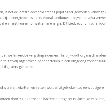
ron, is het de laatste decennia steeds populairder geworden vanwege 
delijke energieoplossingen. Vooral landbouwbedrijven en afvalverwer
n afval en mest kunnen omzetten in energie. Dit biedt economische voo
s dat we ‘anaërobe vergisting’ noemen. Hierbij wordt organisch materi
en fruitafval) afgebroken door bacteriën in een omgeving zonder zuurs
 wel digesters genoemd.
olhydraten, eiwitten en vetten worden afgebroken tot eenvoudigere
orden door zuur vormende bacteriën omgezet in vluchtige vetzuren,