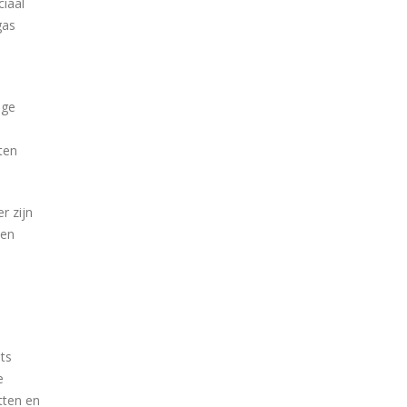
ciaal
gas
ige
m
ten
r zijn
een
ats
e
tten en