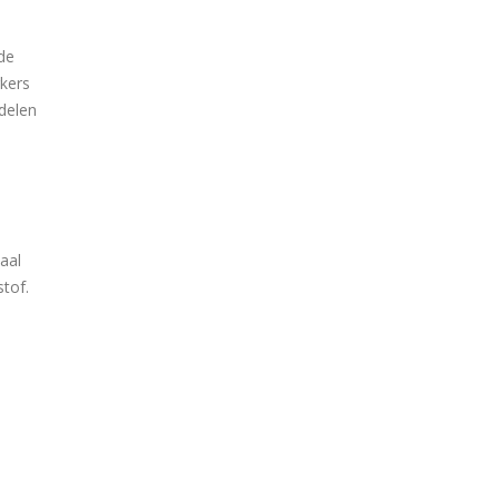
de
kers
rdelen
aal
tof.