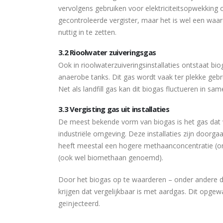
vervolgens gebruiken voor elektriciteitsopwekking 
gecontroleerde vergister, maar het is wel een waa
nuttig in te zetten.
3.2 Rioolwater zuiveringsgas
Ook in rioolwaterzuiveringsinstallaties ontstaat bio
anaerobe tanks. Dit gas wordt vaak ter plekke gebr
Net als landfill gas kan dit biogas fluctueren in s
3.3 Vergisting gas uit installaties
De meest bekende vorm van biogas is het gas dat wo
industriële omgeving. Deze installaties zijn doo
heeft meestal een hogere methaanconcentratie (o
(ook wel biomethaan genoemd).
Door het biogas op te waarderen – onder andere d
krijgen dat vergelijkbaar is met aardgas. Dit opge
geïnjecteerd.