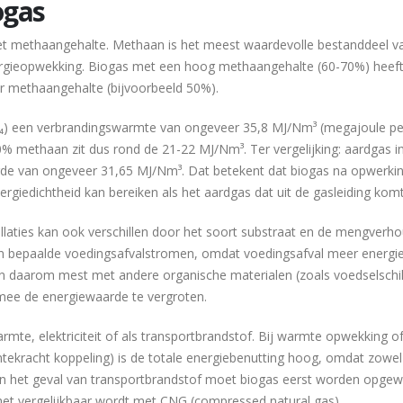
ogas
et methaangehalte. Methaan is het meest waardevolle bestanddeel v
rgieopwekking. Biogas met een hoog methaangehalte (60-70%) heef
r methaangehalte (bijvoorbeeld 50%).
(CH₄) een verbrandingswarmte van ongeveer 35,8 MJ/Nm³ (megajoule pe
 methaan zit dus rond de 21-22 MJ/Nm³. Ter vergelijking: aardgas i
de van ongeveer 31,65 MJ/Nm³. Dat betekent dat biogas na opwerki
ergiedichtheid kan bereiken als het aardgas dat uit de gasleiding komt
llaties kan ook verschillen door het soort substraat en de mengverho
 bepaalde voedingsafvalstromen, omdat voedingsafval meer energie
 daarom mest met andere organische materialen (zoals voedselschil
rmee de energiewaarde te vergroten.
armte, elektriciteit of als transportbrandstof. Bij warmte opwekking o
rmtekracht koppeling) is de totale energiebenutting hoog, omdat zowel
. In het geval van transportbrandstof moet biogas eerst worden opgew
het vergelijkbaar wordt met CNG (compressed natural gas).