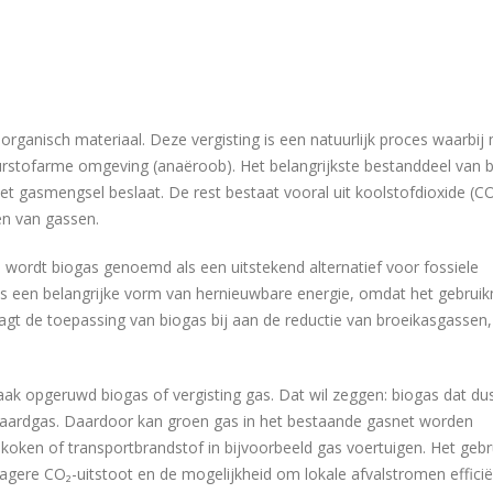
 organisch materiaal. Deze vergisting is een natuurlijk proces waarbij 
urstofarme omgeving (anaëroob). Het belangrijkste bestanddeel van 
t gasmengsel beslaat. De rest bestaat vooral uit koolstofdioxide (CO
en van gassen.
 wordt biogas genoemd als een uitstekend alternatief voor fossiele
t is een belangrijke vorm van hernieuwbare energie, omdat het gebrui
aagt de toepassing van biogas bij aan de reductie van broeikasgassen
aak opgeruwd biogas of vergisting gas. Dat wil zeggen: biogas dat du
ls aardgas. Daardoor kan groen gas in het bestaande gasnet worden
koken of transportbrandstof in bijvoorbeeld gas voertuigen. Het gebr
gere CO₂-uitstoot en de mogelijkheid om lokale afvalstromen efficië