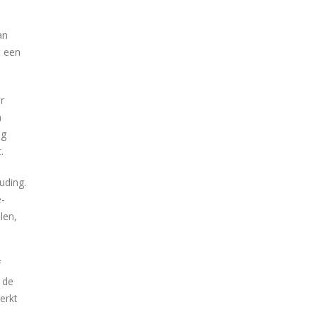
an
t een
r
n
ng
.
uding.
-
len,
f
 de
erkt