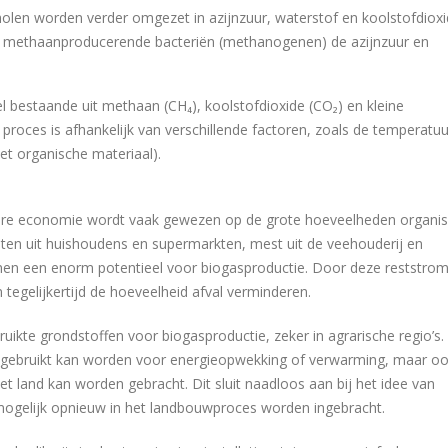
holen worden verder omgezet in azijnzuur, waterstof en koolstofdioxi
en methaanproducerende bacteriën (methanogenen) de azijnzuur en
l bestaande uit methaan (CH₄), koolstofdioxide (CO₂) en kleine
proces is afhankelijk van verschillende factoren, zoals de temperatuu
et organische materiaal).
ulaire economie wordt vaak gewezen op de grote hoeveelheden organi
sten uit huishoudens en supermarkten, mest uit de veehouderij en
men een enorm potentieel voor biogasproductie. Door deze reststrom
egelijkertijd de hoeveelheid afval verminderen.
ikte grondstoffen voor biogasproductie, zeker in agrarische regio’s.
ie gebruikt kan worden voor energieopwekking of verwarming, maar o
et land kan worden gebracht. Dit sluit naadloos aan bij het idee van
mogelijk opnieuw in het landbouwproces worden ingebracht.