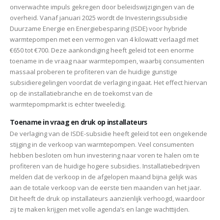
onverwachte impuls gekregen door beleidswijzigingen van de
overheid. Vanaf januari 2025 wordt de Investeringssubsidie
Duurzame Energie en Energiebesparing (ISDE) voor hybride
warmtepompen met een vermogen van 4 kilowatt verlaagd met
€650 tot €700. Deze aankondiging heeft geleid tot een enorme
toename in de vraag naar warmtepompen, waarbij consumenten
massaal proberen te profiteren van de huidige gunstige
subsidieregelingen voordat de verlaging ingaat. Het effect hiervan
op de installatiebranche en de toekomst van de
warmtepompmarkt is echter tweeledig.
Toename in vraag en druk op installateurs
De verlaging van de ISDE-subsidie heeft geleid tot een ongekende
stijging in de verkoop van warmtepompen. Veel consumenten
hebben besloten om hun investering naar voren te halen om te
profiteren van de huidige hogere subsidies. Installatiebedrijven
melden dat de verkoop in de afgelopen maand bijna gelijk was
aan de totale verkoop van de eerste tien maanden van het jaar.
Dit heeft de druk op installateurs aanzienlijk verhoogd, waardoor
zij te maken krijgen met volle agenda’s en lange wachttijden.