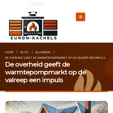
Adverteren?
Contact
HOME
BLOG
ALGEMEEN
DE OVERHEID GEEFT DE WARMTEPOMPMARKT OP DE VALREEP EEN IMPULS
De overheid geeft de
warmtepompmarkt op de
valreep een impuls