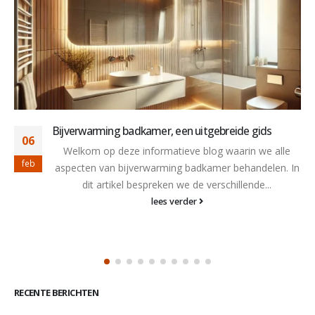
Hoe lang zijn houtkachels nog toegestaan
28
Houtkachels blijven toegestaan, maar vanaf 2030
nov
moeten ze voldoen aan strengere normen om de
impact op luchtkwaliteit en milieu te...
lees verder
RECENTE BERICHTEN