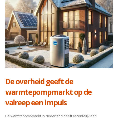
De overheid geeft de
warmtepompmarkt op de
valreep een impuls
De warmtepompmarkt in Nederland heeft recentelijk een