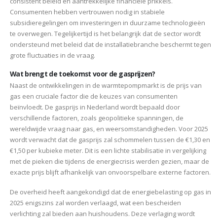
consistent beleid en aantrekkelijke financiële prikkels.
Consumenten hebben vertrouwen nodig in stabiele
subsidieregelingen om investeringen in duurzame technologieën
te overwegen. Tegelijkertijd is het belangrijk dat de sector wordt
ondersteund met beleid dat de installatiebranche beschermt tegen
grote fluctuaties in de vraag.
Wat brengt de toekomst voor de gasprijzen?
Naast de ontwikkelingen in de warmtepompmarkt is de prijs van
gas een cruciale factor die de keuzes van consumenten
beïnvloedt. De gasprijs in Nederland wordt bepaald door
verschillende factoren, zoals geopolitieke spanningen, de
wereldwijde vraag naar gas, en weersomstandigheden. Voor 2025
wordt verwacht dat de gasprijs zal schommelen tussen de €1,30 en
€1,50 per kubieke meter. Dit is een lichte stabilisatie in vergelijking
met de pieken die tijdens de energiecrisis werden gezien, maar de
exacte prijs blijft afhankelijk van onvoorspelbare externe factoren.
De overheid heeft aangekondigd dat de energiebelasting op gas in
2025 enigszins zal worden verlaagd, wat een bescheiden
verlichting zal bieden aan huishoudens. Deze verlaging wordt