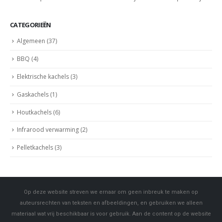
CATEGORIEËN
Algemeen
(37)
BBQ
(4)
Elektrische kachels
(3)
Gaskachels
(1)
Houtkachels
(6)
Infrarood verwarming
(2)
Pelletkachels
(3)
Op deze website streven we ernaar om geen inbreuk te maken op
auteursrechten van teksten en afbeeldingen, en gebruiken we alleen
materiaal wat vrij beschikbaar is voor gebruik. Aan de content op de website