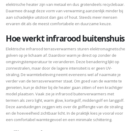
elektrische heater zijn van metaal en dus grotendeels recyclebaar.
Daarmee draagt deze vorm van verwarming aanzienlijk minder bij
aan schadelijke uitstoot dan gas of hout. Steeds meer mensen
ervaren dit als de meest comfortabele en duurzame keuze.
Hoe werkt infrarood buitenshuis
Elektrische infrarood terrasverwarmers sturen elektromagnetische
golven op je lichaam af. Daardoor warm je direct op zonder de
omgevingstemperatuur te veranderen. Deze benadering lijkt op
zonnestralen, maar door de lagere intensiteit is er geen UV-
straling. De warmtebeleving neemt eveneens wel af naarmate je
verder van de terrasverwarmer staat. Om goed van de warmte te
genieten, kun je dichter bij de heater gaan zitten of een krachtiger
model plaatsen. Vaak zie je infrarood buitenverwarmers met
termen als zero light, warm glow, kortegolf, middengolf en langgolf.
Deze aanduidingen zeggen iets over de golflengte van de straling
en de hoeveelheid zichtbaar licht. In de praktijk kies je vooral voor
een comfortabel warmtegevoel en een minimale schittering.