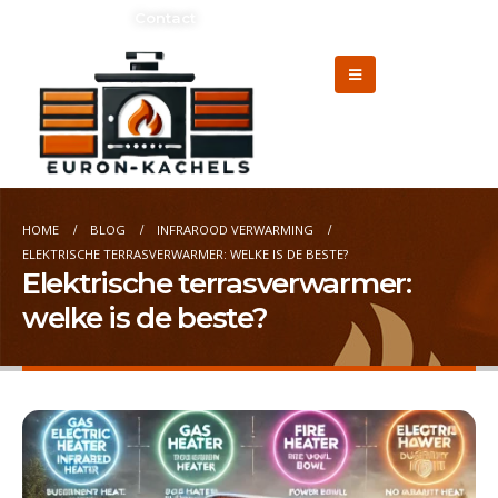
Adverteren?
Contact
HOME
BLOG
INFRAROOD VERWARMING
ELEKTRISCHE TERRASVERWARMER: WELKE IS DE BESTE?
Elektrische terrasverwarmer:
welke is de beste?