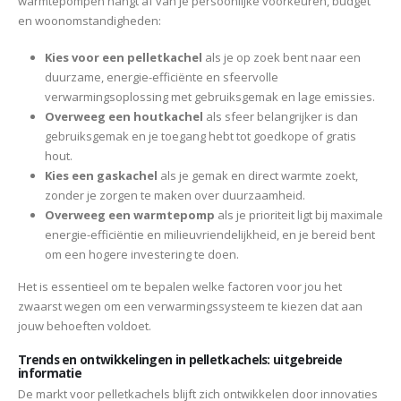
warmtepompen hangt af van je persoonlijke voorkeuren, budget
en woonomstandigheden:
Kies voor een pelletkachel
als je op zoek bent naar een
duurzame, energie-efficiënte en sfeervolle
verwarmingsoplossing met gebruiksgemak en lage emissies.
Overweeg een houtkachel
als sfeer belangrijker is dan
gebruiksgemak en je toegang hebt tot goedkope of gratis
hout.
Kies een gaskachel
als je gemak en direct warmte zoekt,
zonder je zorgen te maken over duurzaamheid.
Overweeg een warmtepomp
als je prioriteit ligt bij maximale
energie-efficiëntie en milieuvriendelijkheid, en je bereid bent
om een hogere investering te doen.
Het is essentieel om te bepalen welke factoren voor jou het
zwaarst wegen om een verwarmingssysteem te kiezen dat aan
jouw behoeften voldoet.
Trends en ontwikkelingen in pelletkachels: uitgebreide
informatie
De markt voor pelletkachels blijft zich ontwikkelen door innovaties