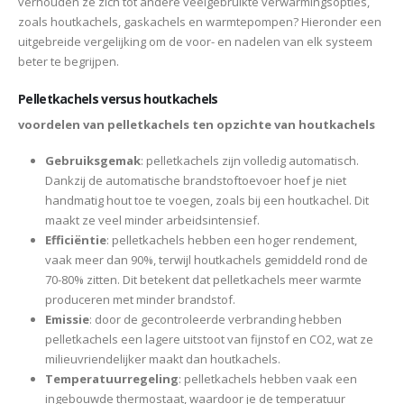
verhouden ze zich tot andere veelgebruikte verwarmingsopties,
zoals houtkachels, gaskachels en warmtepompen? Hieronder een
uitgebreide vergelijking om de voor- en nadelen van elk systeem
beter te begrijpen.
Pelletkachels versus houtkachels
voordelen van pelletkachels ten opzichte van houtkachels
Gebruiksgemak
: pelletkachels zijn volledig automatisch.
Dankzij de automatische brandstoftoevoer hoef je niet
handmatig hout toe te voegen, zoals bij een houtkachel. Dit
maakt ze veel minder arbeidsintensief.
Efficiëntie
: pelletkachels hebben een hoger rendement,
vaak meer dan 90%, terwijl houtkachels gemiddeld rond de
70-80% zitten. Dit betekent dat pelletkachels meer warmte
produceren met minder brandstof.
Emissie
: door de gecontroleerde verbranding hebben
pelletkachels een lagere uitstoot van fijnstof en CO2, wat ze
milieuvriendelijker maakt dan houtkachels.
Temperatuurregeling
: pelletkachels hebben vaak een
ingebouwde thermostaat, waardoor je de temperatuur