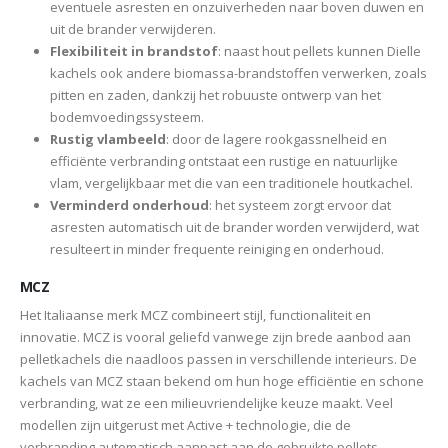
eventuele asresten en onzuiverheden naar boven duwen en
uit de brander verwijderen.
Flexibiliteit in brandstof
: naast hout pellets kunnen Dielle
kachels ook andere biomassa-brandstoffen verwerken, zoals
pitten en zaden, dankzij het robuuste ontwerp van het
bodemvoedingssysteem.
Rustig vlambeeld
: door de lagere rookgassnelheid en
efficiënte verbranding ontstaat een rustige en natuurlijke
vlam, vergelijkbaar met die van een traditionele houtkachel.
Verminderd onderhoud
: het systeem zorgt ervoor dat
asresten automatisch uit de brander worden verwijderd, wat
resulteert in minder frequente reiniging en onderhoud.
MCZ
Het Italiaanse merk MCZ combineert stijl, functionaliteit en
innovatie. MCZ is vooral geliefd vanwege zijn brede aanbod aan
pelletkachels die naadloos passen in verschillende interieurs. De
kachels van MCZ staan bekend om hun hoge efficiëntie en schone
verbranding, wat ze een milieuvriendelijke keuze maakt. Veel
modellen zijn uitgerust met Active + technologie, die de
verbranding automatisch aanpast aan de gebruikte pellets.