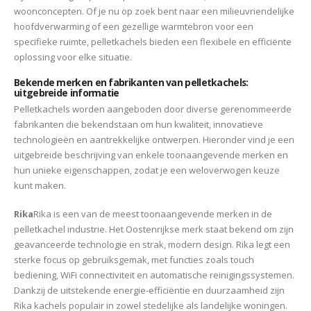
woonconcepten. Of je nu op zoek bent naar een milieuvriendelijke
hoofdverwarming of een gezellige warmtebron voor een
specifieke ruimte, pelletkachels bieden een flexibele en efficiënte
oplossing voor elke situatie.
Bekende merken en fabrikanten van pelletkachels:
uitgebreide informatie
Pelletkachels worden aangeboden door diverse gerenommeerde
fabrikanten die bekendstaan om hun kwaliteit, innovatieve
technologieën en aantrekkelijke ontwerpen. Hieronder vind je een
uitgebreide beschrijving van enkele toonaangevende merken en
hun unieke eigenschappen, zodat je een weloverwogen keuze
kunt maken.
Rika
Rika is een van de meest toonaangevende merken in de
pelletkachel industrie. Het Oostenrijkse merk staat bekend om zijn
geavanceerde technologie en strak, modern design. Rika legt een
sterke focus op gebruiksgemak, met functies zoals touch
bediening, WiFi connectiviteit en automatische reinigingssystemen.
Dankzij de uitstekende energie-efficiëntie en duurzaamheid zijn
Rika kachels populair in zowel stedelijke als landelijke woningen.