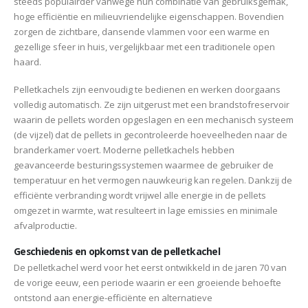
steeds populairder vanwege hun combinatie van gebruiksgemak,
hoge efficiëntie en milieuvriendelijke eigenschappen. Bovendien
zorgen de zichtbare, dansende vlammen voor een warme en
gezellige sfeer in huis, vergelijkbaar met een traditionele open
haard.
Pelletkachels zijn eenvoudig te bedienen en werken doorgaans
volledig automatisch. Ze zijn uitgerust met een brandstofreservoir
waarin de pellets worden opgeslagen en een mechanisch systeem
(de vijzel) dat de pellets in gecontroleerde hoeveelheden naar de
branderkamer voert. Moderne pelletkachels hebben
geavanceerde besturingssystemen waarmee de gebruiker de
temperatuur en het vermogen nauwkeurig kan regelen. Dankzij de
efficiënte verbranding wordt vrijwel alle energie in de pellets
omgezet in warmte, wat resulteert in lage emissies en minimale
afvalproductie.
Geschiedenis en opkomst van de pelletkachel
De pelletkachel werd voor het eerst ontwikkeld in de jaren 70 van
de vorige eeuw, een periode waarin er een groeiende behoefte
ontstond aan energie-efficiënte en alternatieve