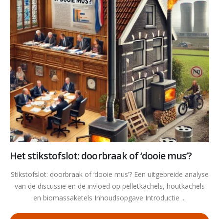
Het stikstofslot: doorbraak of ‘dooie mus’?
Stikstofslot: doorbraak of ‘dooie mus’? Een uitgebreide analyse
van de discussie en de invloed op pelletkachels, houtkachels
en biomassaketels Inhoudsopgave Introductie ...